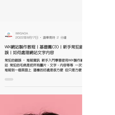
WIXSAGA
2022年8月17日
讀畢需時 2 分鐘
WIX網站製作教程｜基礎篇(3)｜新手常犯錯
誤｜如何處理網站文字內容
常犯的錯誤 - 堆砌資訊 新手入門學習使用WIX製作網
站 常犯的毛病是把所有圖片、文字、內容等等 一次過
堆砌到一個頁面上 這樣的好處是很方便 但只是方便製
作的人 壞處卻是苦了看的用家 看的時候會眼很累，需
要在一大堆資訊上 慢慢找尋他想要的資訊 以下網站圖
片為一個例子...