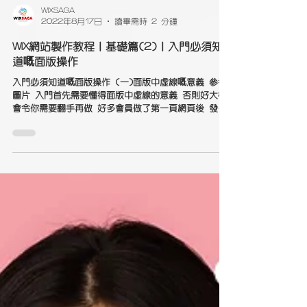
WIXSAGA
2022年8月17日
讀畢需時 2 分鐘
WIX網站製作教程｜基礎篇(2)｜入門必須知
道嘅面版操作
入門必須知道嘅面版操作 (一)面版中虛線嘅意義 參考
圖片 入門首先需要懂得面版中虛線的意義 否則好大機
會令你需要翻手再做 好多會員做了第一頁網頁後 發現
當用其他電腦查看時 畫面走了出界外 這是因為不同電
腦的解像度所致 假設你用的是4K解像度的電腦製作WIX
網頁...