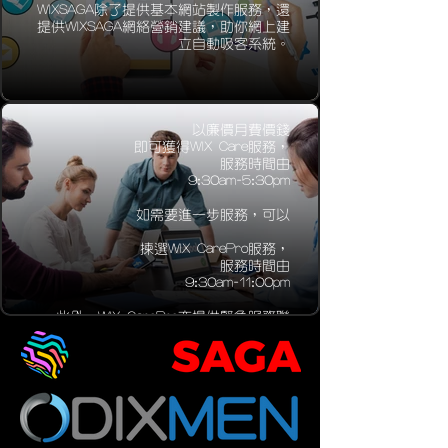
WIXSAGA除了提供基本網站製作服務，還
提供WIXSAGA網絡營銷建議，助你網上建
立自動吸客系統。
全天候客服
以廉價月費價錢
即可獲得WIX Care服務，
服務時間由
9:30am-5:30pm
如需要進一步服務，可以
揀選WIX CarePro服務，
服務時間由
9:30am-11:00pm
此外，WIX CarePro亦提供緊急服務聯
絡，按要求報價提供服務