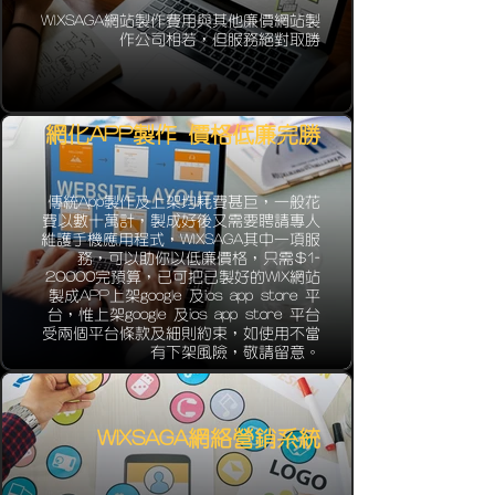
WIXSAGA網站製作費用與其他廉價網站製
作公司相若，但服務絕對取勝
網化APP製作 價格低廉完勝
傳統App製作及上架均耗費甚巨，一般花
費以數十萬計，製成好後又需要聘請專人
維護手機應用程式，WIXSAGA其中一項服
務，可以助你以低廉價格，只需$1-
20000完預算，已可把已製好的WIX網站
製成APP上架google 及ios app store 平
台，惟上架google 及ios app store 平台
受兩個平台條款及細則約束，如使用不當
有下架風險，敬請留意。
WIXSAGA網絡營銷系統