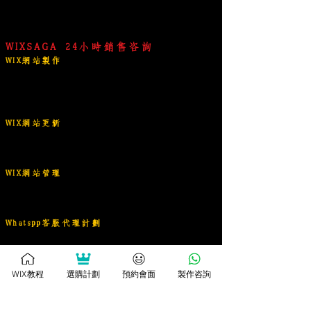
wixsaga.com｜Dixmen.com
WIX網站管家｜營銷專家
WIXSAGA
24小時銷
售咨詢
WIX網站製作
WIXSAGA 網站製作管理顧問
｜
WIX網站製作
｜
WIX Landing 一頁式登陸網頁製作
WIX PRO網站製作
WIX網站更新
WIX網站更新活化(主頁)
WIX網站更新活化(子頁)
WIX網站管理
WIX網站管理計劃
WIX網站顧問計劃
Whatspp客服代理計劃
Whatspp客服代理計劃
網上廣告代理計劃
WIX教程
選購計劃
預約會面
製作咨詢
社交媒體管理計劃
WIX網站教學