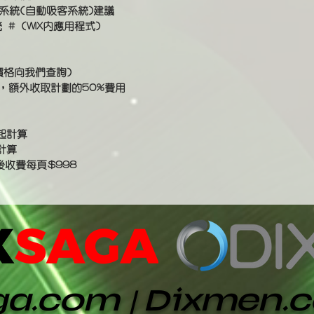
營銷系統(自動吸客系統)建議
 # (WIX內應用程式)
價格向我們查詢)
本，額外收取計劃的50%費用
起計算
計算
後收費每頁
$998
ga.com｜Dixmen.