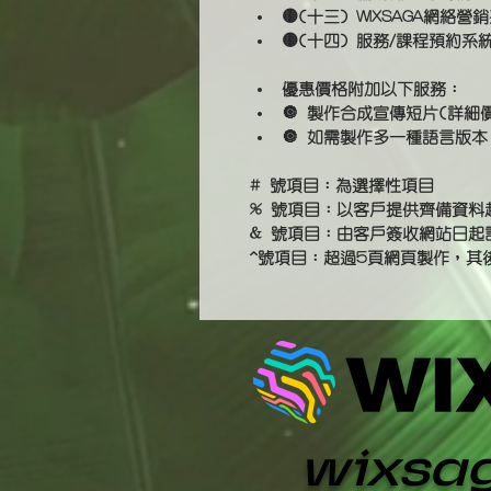
🟡(十三) WIXSAGA網絡
🟡(十四) 服務/課程預約系統
優惠價格附加以下服務：
🔘 製作合成宣傳短片(詳細
🔘 如需製作多一種語言版
# 
號項目：為選擇性項目
% 
號項目：以客戶提供齊備資料
& 
號項目：由客戶簽收網站日起
^
號項目：超過5頁網頁製作，其
wixsa