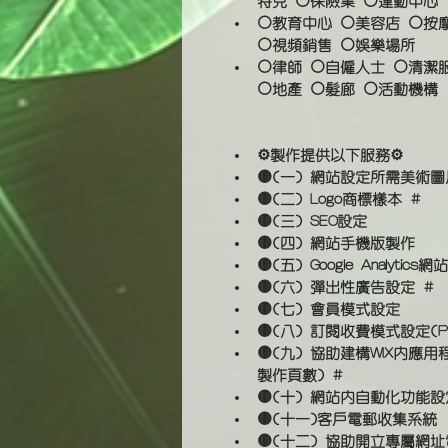
特兒 ⚪保險業 ⚪運動中心
⚪教育中心 ⚪美容店 ⚪按摩店
⚪視頻銷售 ⚪娛樂場所
⚪律師 ⚪自僱人士 ⚪清潔
⚪地產 ⚪髮廊 ⚪活動機構
⚙️製作提供以下服務⚙️
🟡(一) 網站設定所需美術圖
🟡(二) Logo商標樣本 #
🟡(三) SEO設定
🟡(四) 網站手機版製作
🟡(五) Google Analyti
🟡(六) 彈出性廣告設定 #
🟡(七) 會員模式設定
🟡(八) 訂閱收費模式設定(Payp
🟡(九) 協助建構WIX內
製作頁數) #
🟡(十) 網站內自動化功能設定(包
🟡(十一)客戶電郵收集系統
🟡(十二) 協助開立專屬網址