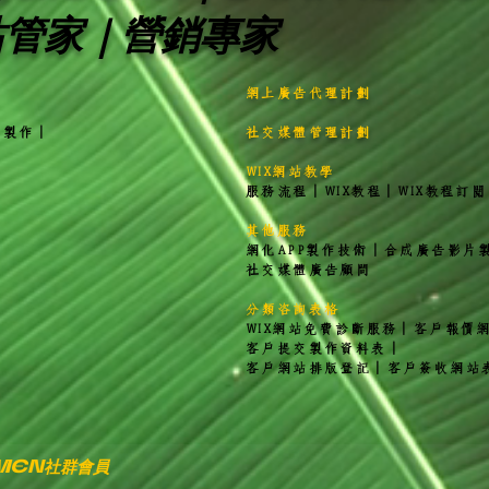
站管家｜營銷專家
網上廣告代理計劃
站製作
｜
社交媒體管理計劃
WIX網站教學
服務流程
｜
WIX教程
｜
WIX教程訂閱
其他服務
網化APP製作技術
｜
合成廣告影片
社交媒體廣告顧問
分類咨詢表格
WIX網站免費診斷服務｜客戶報價
客戶提交製作資料表
｜
客戶網站排版登記
｜
客戶簽收網站
XMEN社群會員