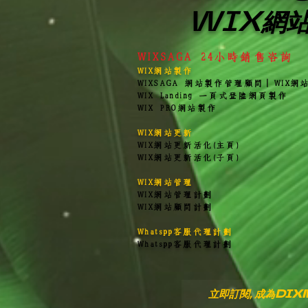
WIX網
WIXSAGA
24小時銷
售咨詢
WIX網站製作
WIXSAGA 網站製作管理顧問
｜
WIX網
WIX Landing 一頁式登陸網頁製作
WIX PRO網站製作
WIX網站更新
WIX網站更新活化(主頁)
WIX網站更新活化(子頁)
WIX網站管理
WIX網站管理計劃
WIX網站顧問計劃
Whatspp客服代理計劃
Whatspp客服代理計劃
​立即訂閱, 成為DI