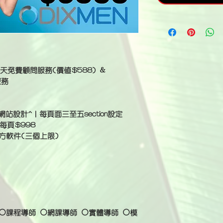
o三十天免費顧問服務(價值$588) &
服務
站設計^｜每頁面三至五section設定
每頁
$998
方軟件(三個上限)
⚪課程導師 ⚪網課導師 ⚪實體導師 ⚪模