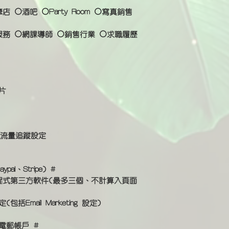
 ⚪酒吧 ⚪Party Room ⚪寫真銷售 
服務 ⚪網課導師 ⚪銷售行業 ⚪求職履歷 
片
cs網站流量追蹤設定
al、Stripe) #
應用程式第三方軟件(最多三個、不計算入頁面
括Email Marketing 設定)
電郵帳戶 #