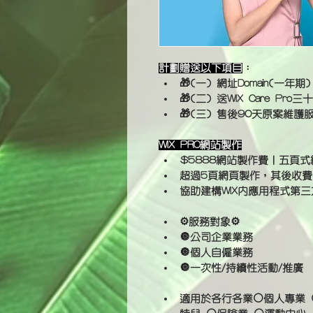
計劃贈送以下項目
：
🎁(一) 網址Domain(一年期)
🎁(二) 送WIX Care Pr
🎁(三) 售後90天原案維護
WIX PRO網站製作
$5888網站製作費｜五頁式網
超過5頁網頁製作，其後收費
協助建構WIX內應用程式第三
⚙️服務對象⚙️
🔘公司企業業務
🔘個人自僱業務
🔘一次性/持續性活動/推廣
適用於各行各業⚪個人專業 