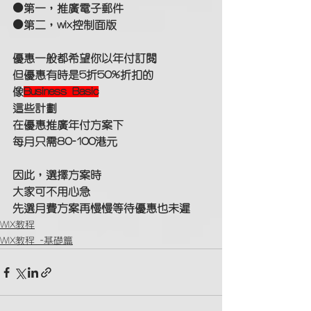
⚫第一，推廣電子郵件
⚫第二，wix控制面版
優惠一般都希望你以年付訂閱
但優惠有時是5折50%折扣的
像
Business Basic
這些計劃
在優惠推廣年付方案下
每月只需80-100港元
因此，選擇方案時
大家可不用心急
先選月費方案再慢慢等待優惠也未遲
WIX教程
WIX教程 -基礎篇