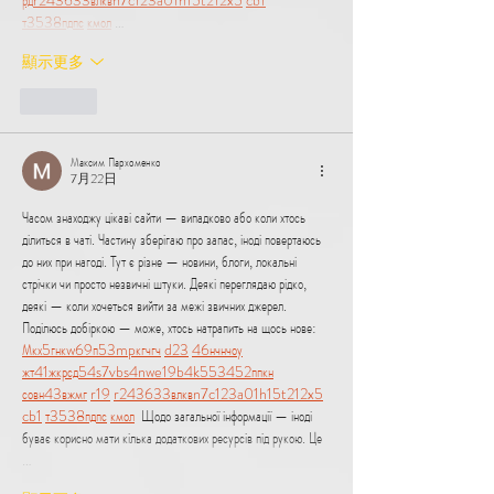
рд
r24
36
33
вл
кв
n7
c123
a01
h15
t21
2x5
cb1
т
35
38
пд
пс
км
ол
 …
顯示更多
按讚
Максим Пархоменко
7月22日
Часом знаходжу цікаві сайти — випадково або коли хтось 
ділиться в чаті. Частину зберігаю про запас, іноді повертаюсь 
до них при нагоді. Тут є різне — новини, блоги, локальні 
стрічки чи просто незвичні штуки. Деякі переглядаю рідко, 
деякі — коли хочеться вийти за межі звичних джерел.  
Поділюсь добіркою — може, хтось натрапить на щось нове:  
М
к
х
5
г
нк
w69
п
53
mp
кг
чг
ч
d23
46
н
чн
чо
у
жт
41
ж
кр
сд
54
s7
vb
s4
nw
e19
b4
k55
34
52
пп
кн
с
о
вн
43
вж
мг
r19
r24
36
33
вл
кв
n7
c123
a01
h15
t21
2x5
cb1
т
35
38
пд
пс
км
ол
  Щодо загальної інформації — іноді 
буває корисно мати кілька додаткових ресурсів під рукою. Це 
…