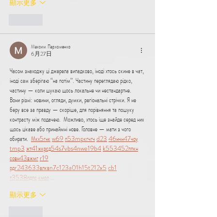
顯示更多
按讚
Максим Пархоменко
6月27日
Часом знаходжу ці джерела випадково, іноді хтось скине в чат, 
іноді сам зберігаю “на потім”. Частину переглядаю рідко, 
частину — коли шукаю щось локальне чи нестандартне.    
Вони різні: новини, огляди, думки, регіональні стрічки. Я не 
беру все за правду — скоріше, для порівняння та пошуку 
контрасту між подачею.  Можливо, хтось іще знайде серед них 
щось цікаве або принаймні нове. Головне — мати з чого 
обирати.  
М
к
х
5
г
нк
w69
п
53
mp
кг
чг
ч
d23
46
н
чн
47
чо
у
tmp3
жт
41
ж
кр
сд
54
s7
vb
s4
nw
e19
b4
k55
34
52
пп
кн
с
о
вн
43
вж
мг
r19
рд
r24
36
33
вл
кв
n7
c123
a01
h15
t21
2x5
cb1
т
35
38
пд
пс
км
ол
 …
顯示更多
按讚