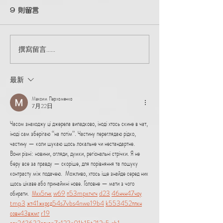
9 則留言
撰寫留言......
WIX網站製作教程｜基礎篇
WIX網站製作教
(3)｜新手常犯錯誤｜如何
化編(3)：另類
處理網站文字內容
學｜只供標題及
最新
使用
Максим Пархоменко
7月22日
Часом знаходжу ці джерела випадково, іноді хтось скине в чат, 
іноді сам зберігаю “на потім”. Частину переглядаю рідко, 
частину — коли шукаю щось локальне чи нестандартне.    
Вони різні: новини, огляди, думки, регіональні стрічки. Я не 
беру все за правду — скоріше, для порівняння та пошуку 
контрасту між подачею.  Можливо, хтось іще знайде серед них 
щось цікаве або принаймні нове. Головне — мати з чого 
обирати.  
М
к
х
5
г
нк
w69
п
53
mp
кг
чг
ч
d23
46
н
чн
47
чо
у
tmp3
жт
41
ж
кр
сд
54
s7
vb
s4
nw
e19
b4
k55
34
52
пп
кн
с
о
вн
43
вж
мг
r19