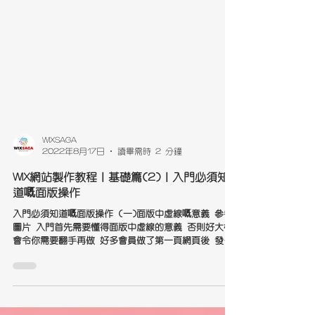
WIXSAGA
2022年8月17日
讀畢需時 2 分鐘
WIX網站製作教程｜基礎篇(2)｜入門必須知
道嘅面版操作
入門必須知道嘅面版操作 (一)面版中虛線嘅意義 參考
圖片 入門首先需要懂得面版中虛線的意義 否則好大機
會令你需要翻手再做 好多會員做了第一頁網頁後 發現
當用其他電腦查看時 畫面走了出界外 這是因為不同電
腦的解像度所致 假設你用的是4K解像度的電腦製作WIX
網頁...