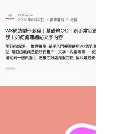
WIXSAGA
2022年8月17日
讀畢需時 2 分鐘
WIX網站製作教程｜基礎篇(3)｜新手常犯錯
誤｜如何處理網站文字內容
常犯的錯誤 - 堆砌資訊 新手入門學習使用WIX製作網
站 常犯的毛病是把所有圖片、文字、內容等等 一次過
堆砌到一個頁面上 這樣的好處是很方便 但只是方便製
作的人 壞處卻是苦了看的用家 看的時候會眼很累，需
要在一大堆資訊上 慢慢找尋他想要的資訊 以下網站圖
片為一個例子...